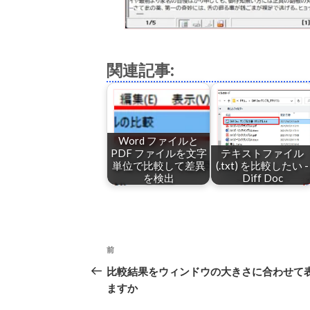
関連記事:
Word ファイルと
PDF ファイルを文字
テキストファイル
単位で比較して差異
(.txt) を比較したい -
を検出
Diff Doc
投
前
前
稿
の
比較結果をウィンドウの大きさに合わせて
投
ますか
ナ
稿