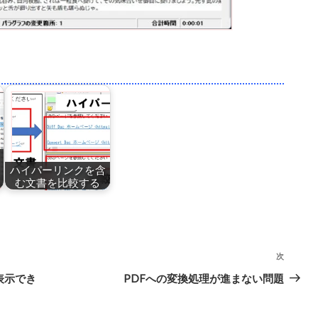
ハイパーリンクを含
む文書を比較する
次
次
の
表示でき
PDFへの変換処理が進まない問題
投
稿