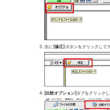
次に
[修正]
ボタンをクリックして
[比較オプション]
タブをクリックし