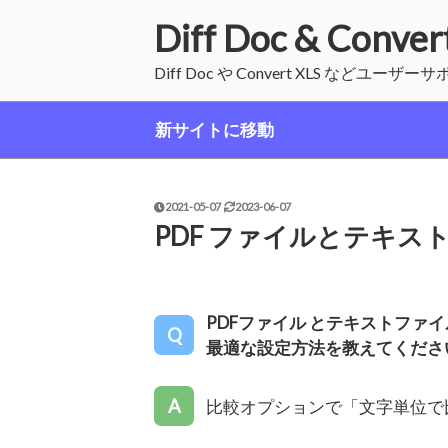
コ
Diff Doc & Con
ン
テ
Diff Doc や Convert XLS などユーザ
ン
ツ
新サイトに移動
へ
ス
キ
ッ
投
2021-05-07
2023-06-07
稿
プ
PDF ファイルとテキス
日:
PDFファイル とテキストファイル
最適な設定方法を教えてくださ
比較オプションで「文字単位で